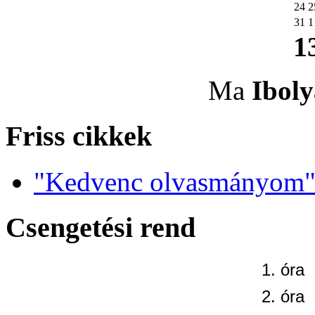
24
2
31
1
1
Ma
Iboly
Friss cikkek
"Kedvenc olvasmányom" 
Csengetési rend
1. óra
2. óra