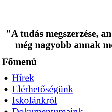
"A tudás megszerzése, an
még nagyobb annak me
Főmenü
Hírek
Elérhetőségünk
Iskolánkról
Dokumentumaink