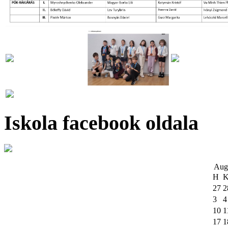
Iskola facebook oldala
Aug
H
27
2
3
4
10
1
17
1