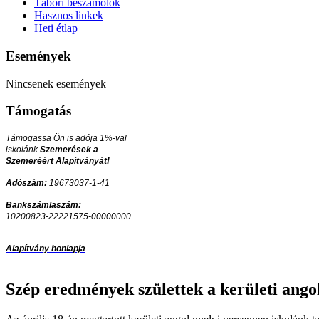
Tábori beszámolók
Hasznos linkek
Heti étlap
Események
Nincsenek események
Támogatás
Támogassa Ön is adója 1%-val
iskolánk
Szemerések a
Szemeréért Alapítványát!
Adószám:
19673037-1-41
Bankszámlaszám:
10200823-22221575-00000000
Alapítvány honlapja
Szép eredmények születtek a kerületi ango