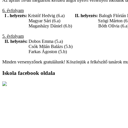
Az április 18-án megtartott kerületi angol nyelvi versenyen iskolánk t
6. évfolyam
I . helyezés:
Kristóf Hedvig (6.a)
II. helyezés:
Balogh Flórián 
Magyar Sári (6.a) Szögi Márton (6
Magasházy Dániel (6.b) Bóth Olívia (6.a
5. évfolyam
II. helyezés:
Dobos Emma (5.a)
Csók Milán Balázs (5.b)
Farkas Ágoston (5.b)
Minden versenyzőnek gratulálunk! Köszönjük a felkészítő tanárok mu
Iskola facebook oldala