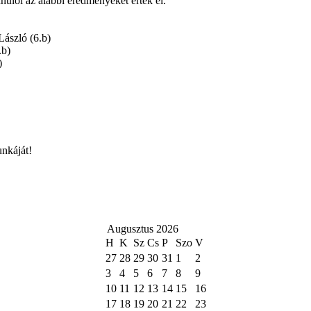
anulói az alábbi eredményeket érték el.
László (6.b)
.b)
)
nkáját!
Augusztus 2026
H
K
Sz
Cs
P
Szo
V
27
28
29
30
31
1
2
3
4
5
6
7
8
9
10
11
12
13
14
15
16
17
18
19
20
21
22
23