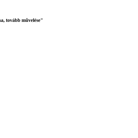
sa, tovább mûvelése"