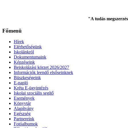
"A tudás megszerzés
Főmenü
Hírek
Elérhetőségünk
Iskolánkról
Dokumentumaink
Képzéseink
Beiskolázási körzet 2026/2027
Információk leendő elsőseinknek
Büszkeségeink
E-napló
Kréta E-ügyintézés
Iskolai szociális segítő
Események
Könyvtár
Alapítvány
Egészség
Partnereink
Fotóalbumok