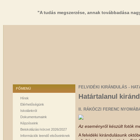
"A tudás megszerzése, annak továbbadása nagy
FELVIDÉKI KIRÁNDULÁS - HAT
FŐMENÜ
Határtalanul kiránd
Hírek
Elérhetőségünk
II. RÁKÓCZI FERENC NYOMÁB
Iskolánkról
Dokumentumaink
Képzéseink
Az eseményről készült fotók me
Beiskolázási körzet 2026/2027
A felvidéki kirándulásunk októb
Információk leendő elsőseinknek