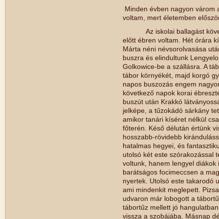
Minden évben nagyon várom a t
voltam, mert életemben először
Az iskolai ballagást követő
előtt ébren voltam. Hét órára k
Márta néni névsorolvasása után 
buszra és elindultunk Lengyel
Golkowice-be a szállásra. A tábo
tábor környékét, majd korgó g
napos buszozás engem nagyon k
következő napok korai ébreszté
buszút után Krakkó látványossá
jelképe, a tűzokádó sárkány te
amikor tanári kíséret nélkül c
főterén. Késő délután értünk v
hosszabb-rövidebb kirándulássa
hatalmas hegyei, és fantasztiku
utolsó két este szórakozással 
voltunk, hanem lengyel diákok 
barátságos focimeccsen a magy
nyertek. Utolsó este takarodó u
ami mindenkit meglepett. Pizsa
udvaron már lobogott a tábortűz
tábortűz mellett jó hangulatban
vissza a szobájába. Másnap d