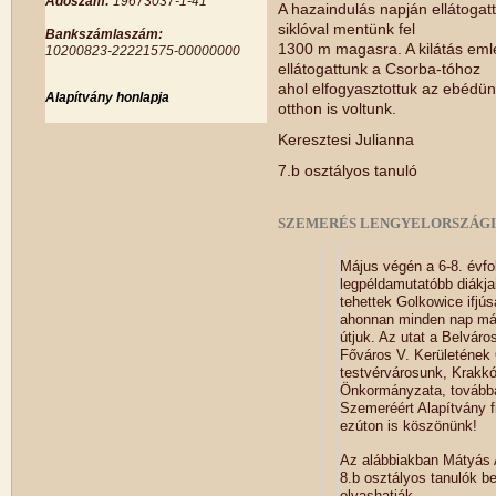
Adószám:
19673037-1-41
A hazaindulás napján ellátogat
siklóval mentünk fel
Bankszámlaszám:
1300 m magasra. A kilátás eml
10200823-22221575-00000000
ellátogattunk a Csorba-tóhoz
ahol elfogyasztottuk az ebédün
Alapítvány honlapja
otthon is voltunk.
Keresztesi Julianna
7.b osztályos tanuló
SZEMERÉS LENGYELORSZÁGI 
Május végén a 6-8. évf
legpéldamutatóbb diákja
tehettek Golkowice ifjús
ahonnan minden nap más 
útjuk. Az utat a Belvár
Főváros V. Kerületének
testvérvárosunk, Krakkó
Önkormányzata, tovább
Szemeréért Alapítvány f
ezúton is köszönünk!
Az alábbiakban Mátyás 
8.b osztályos tanulók b
olvashatják.