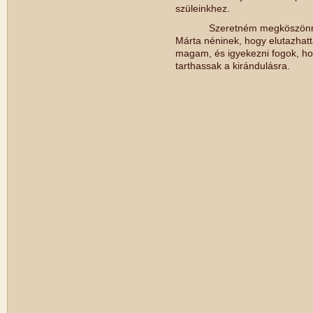
szüleinkhez.
Szeretném megköszönni os
Márta néninek, hogy elutazhat
magam, és igyekezni fogok, hog
tarthassak a kirándulásra.