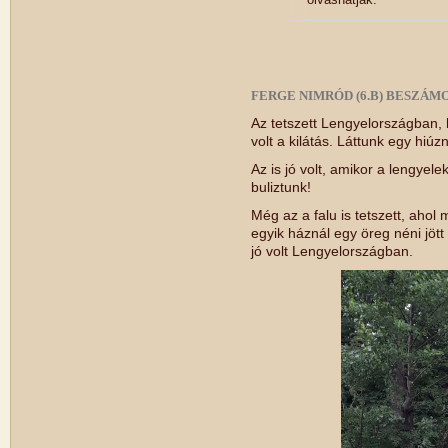
FERGE NIMRÓD (6.B) BESZÁ
Az tetszett Lengyelországban, 
volt a kilátás. Láttunk egy hiúz
Az is jó volt, amikor a lengyele
buliztunk!
Még az a falu is tetszett, ahol
egyik háznál egy öreg néni jöt
jó volt Lengyelországban.