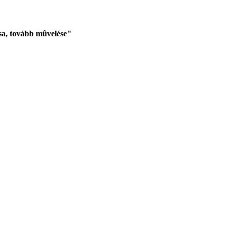
sa, tovább mûvelése"