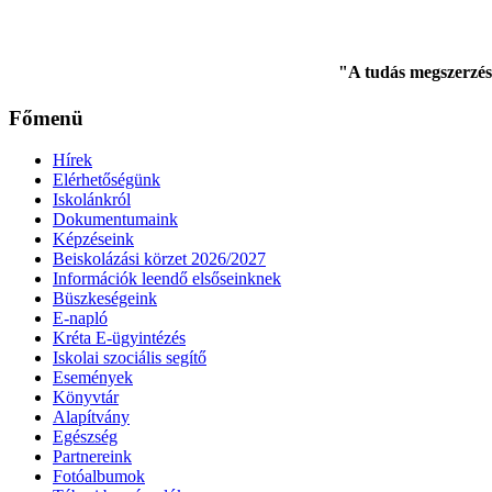
"A tudás megszerzés
Főmenü
Hírek
Elérhetőségünk
Iskolánkról
Dokumentumaink
Képzéseink
Beiskolázási körzet 2026/2027
Információk leendő elsőseinknek
Büszkeségeink
E-napló
Kréta E-ügyintézés
Iskolai szociális segítő
Események
Könyvtár
Alapítvány
Egészség
Partnereink
Fotóalbumok