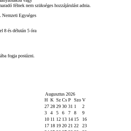
rmányablakba vagy
maradó félnek nem szükséges hozzájárulást adnia.
n. Nemzeti Egységes
el 8 és délután 5 óra
ába fogja postázni.
Augusztus 2026
H
K
Sz
Cs
P
Szo
V
27
28
29
30
31
1
2
3
4
5
6
7
8
9
10
11
12
13
14
15
16
17
18
19
20
21
22
23