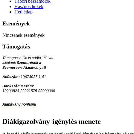
Tábori beszámolók
Hasznos linkek
Heti étlap
Események
Nincsenek események
Támogatás
Támogassa Ön is adója 1%-val
iskolánk
Szemerések a
Szemeréért Alapítványát!
Adószám:
19673037-1-41
Bankszámlaszám:
10200823-22221575-00000000
Alapítvány honlapja
Diákigazolvány-igénylés menete