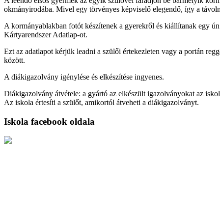
A leendő elsős gyermek az egyik szülővel fáradjon be bármelyik ko
okmányirodába. Mivel egy törvényes képviselő elegendő, így a távol
A kormányablakban fotót készítenek a gyerekről és kiállítanak egy ú
Kártyarendszer Adatlap-ot.
Ezt az adatlapot kérjük leadni a szülői értekezleten vagy a portán regg
között.
A diákigazolvány igénylése és elkészítése ingyenes.
Diákigazolvány átvétele: a gyártó az elkészült igazolványokat az iskol
Az iskola értesíti a szülőt, amikortól átveheti a diákigazolványt.
Iskola facebook oldala