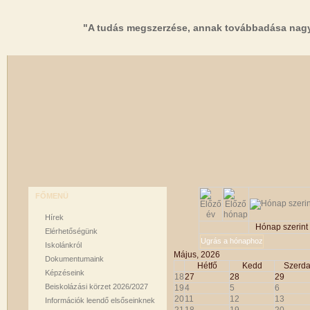
"A tudás megszerzése, annak továbbadása nagy
FŐMENÜ
Hírek
Hónap szerint
Elérhetőségünk
Ugrás a hónaphoz
Iskolánkról
Május, 2026
Dokumentumaink
Hétfő
Kedd
Szerd
Képzéseink
18
27
28
29
Beiskolázási körzet 2026/2027
19
4
5
6
20
11
12
13
Információk leendő elsőseinknek