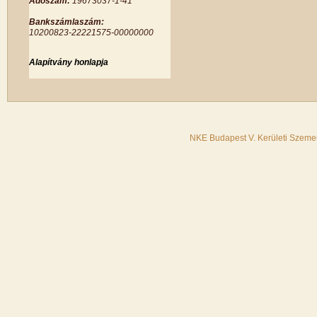
Adószám:
19673037-1-41
Bankszámlaszám:
10200823-22221575-00000000
Alapítvány honlapja
NKE Budapest V. Kerületi Szemer