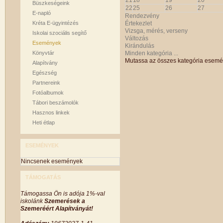
21
18
19
20
Büszkeségeink
22
25
26
27
E-napló
Rendezvény
Kréta E-ügyintézés
Értekezlet
Vizsga, mérés, verseny
Iskolai szociális segítő
Változás
Események
Kirándulás
Könyvtár
Minden kategória ...
Mutassa az összes kategória esemé
Alapítvány
Egészség
Partnereink
Fotóalbumok
Tábori beszámolók
Hasznos linkek
Heti étlap
ESEMÉNYEK
Nincsenek események
TÁMOGATÁS
Támogassa Ön is adója 1%-val
iskolánk
Szemerések a
Szemeréért Alapítványát!