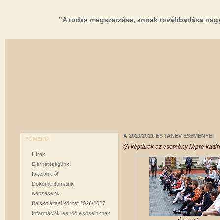
"A tudás megszerzése, annak továbbadása nagy
A 2020/2021-ES TANÉV ESEMÉNYEI
FŐMENÜ
(A képtárak az esemény képre kattin
Hírek
Elérhetőségünk
Iskolánkról
Dokumentumaink
Képzéseink
Beiskolázási körzet 2026/2027
Információk leendő elsőseinknek