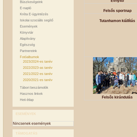
Évnyitó
Büszkeségeink
E-napló
Felsős sportnap
Kréta E-ügyintézés
Iskolai szociális segítő
Tutanhamon kiállítás
Események
Könyvtár
Alapítvány
Egészség
Partnereink
Fotóalbumok
2023/2024-es tanév
2022/2023-as tanév
2021/2022-es tanév
2020/2021-es tanév
Tábori beszámolók
Hasznos linkek
Felsős kirándulás
Heti étlap
ESEMÉNYEK
Nincsenek események
TÁMOGATÁS