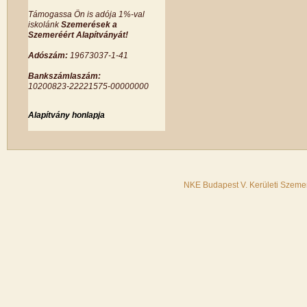
Támogassa Ön is adója 1%-val
iskolánk
Szemerések a
Szemeréért Alapítványát!
Adószám:
19673037-1-41
Bankszámlaszám:
10200823-22221575-00000000
Alapítvány honlapja
NKE Budapest V. Kerületi Szemer