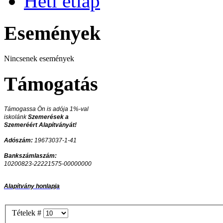
Heti étlap
Események
Nincsenek események
Támogatás
Támogassa Ön is adója 1%-val
iskolánk
Szemerések a
Szemeréért Alapítványát!
Adószám:
19673037-1-41
Bankszámlaszám:
10200823-22221575-00000000
Alapítvány honlapja
Tételek #