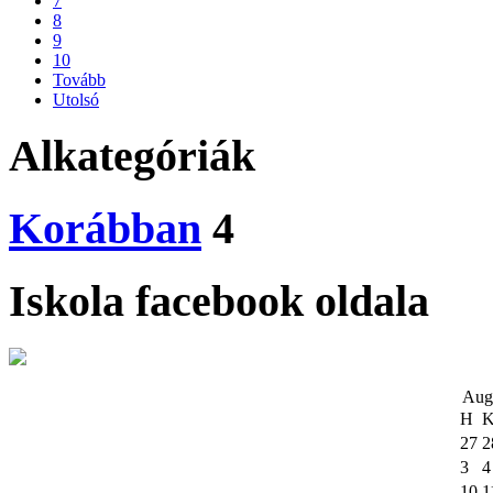
7
8
9
10
Tovább
Utolsó
Alkategóriák
Korábban
4
Iskola facebook oldala
Aug
H
27
2
3
4
10
1