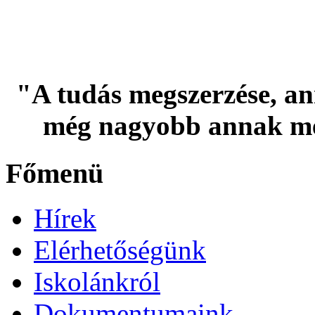
"A tudás megszerzése, an
még nagyobb annak me
Főmenü
Hírek
Elérhetőségünk
Iskolánkról
Dokumentumaink