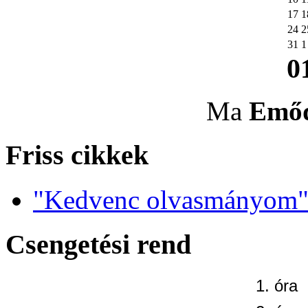
17
1
24
2
31
1
0
Ma
Emő
Friss cikkek
"Kedvenc olvasmányom" 
Csengetési rend
1. óra