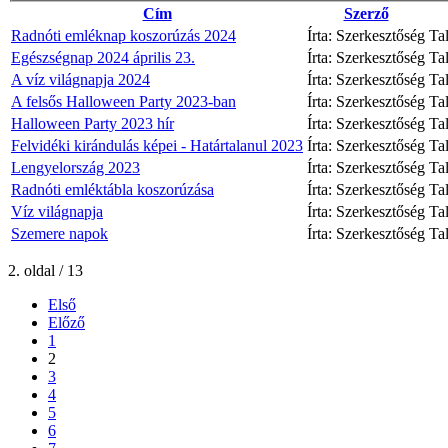
Cím
Szerző
Radnóti emléknap koszorúzás 2024
Írta: Szerkesztőség
Ta
Egészségnap 2024 április 23.
Írta: Szerkesztőség
Ta
A víz világnapja 2024
Írta: Szerkesztőség
Ta
A felsős Halloween Party 2023-ban
Írta: Szerkesztőség
Ta
Halloween Party 2023 hír
Írta: Szerkesztőség
Ta
Felvidéki kirándulás képei - Határtalanul 2023
Írta: Szerkesztőség
Ta
Lengyelország 2023
Írta: Szerkesztőség
Ta
Radnóti emléktábla koszorúzása
Írta: Szerkesztőség
Ta
Víz világnapja
Írta: Szerkesztőség
Ta
Szemere napok
Írta: Szerkesztőség
Ta
2. oldal / 13
Első
Előző
1
2
3
4
5
6