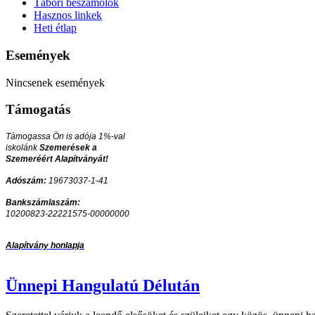
Tábori beszámolók
Hasznos linkek
Heti étlap
Események
Nincsenek események
Támogatás
Támogassa Ön is adója 1%-val
iskolánk
Szemerések a
Szemeréért Alapítványát!
Adószám:
19673037-1-41
Bankszámlaszám:
10200823-22221575-00000000
Alapítvány honlapja
Ünnepi Hangulatú Délután