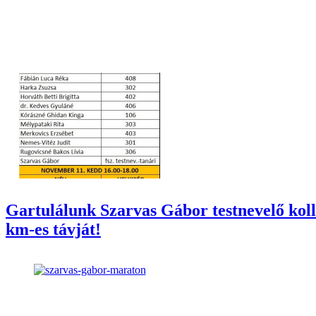
Gartulálunk Szarvas Gábor testnevelő kollé
km-es távját!