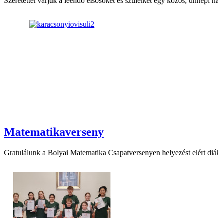
Szeretettel várjuk a leendő elsősöket és szüleiket egy közös, ünnepi h
Matematikaverseny
Gratulálunk a Bolyai Matematika Csapatversenyen helyezést elért diá