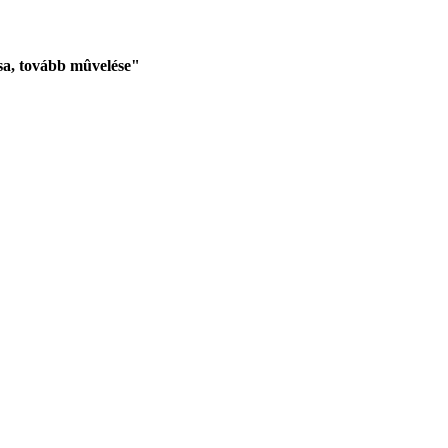
sa, tovább mûvelése"