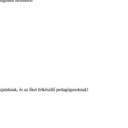
angulatú délutánra!
kjainknak, és az őket felkészítő pedagógusoknak!