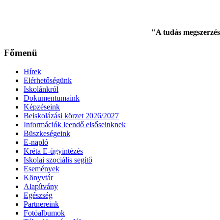
"A tudás megszerzés
Főmenü
Hírek
Elérhetőségünk
Iskolánkról
Dokumentumaink
Képzéseink
Beiskolázási körzet 2026/2027
Információk leendő elsőseinknek
Büszkeségeink
E-napló
Kréta E-ügyintézés
Iskolai szociális segítő
Események
Könyvtár
Alapítvány
Egészség
Partnereink
Fotóalbumok