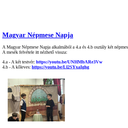
Magyar Népmese Napja
A Magyar Népmese Napja alkalmából a 4.a és 4.b osztály két népmesét
A mesék felvétele itt nézhető vissza:
4.a - A két testvér:
https://youtu.be/UNHMbARe3Vw
4.b - A kőleves:
https://youtu.be/Ll2SYxaIghg