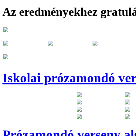
Az eredményekhez gratul
Iskolai prózamondó ver
Prózamondó verseny als