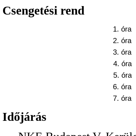
Csengetési rend
1. óra
2. óra
3. óra
4. óra
5. óra
6. óra
7. óra
Időjárás