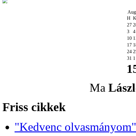
Aug
H
27
2
3
4
10
1
17
1
24
2
31
1
1
Ma
Lászl
Friss cikkek
"Kedvenc olvasmányom" 