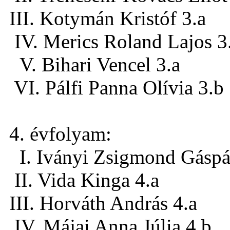
III. Kotymán Kristóf 3.a
IV. Merics Roland Lajos 3
V. Bihari Vencel 3.a
VI. Pálfi Panna Olívia 3.b
4. évfolyam:
I. Iványi Zsigmond Gáspá
II. Vida Kinga 4.a
III. Horváth András 4.a
IV. Májai Anna Júlia 4.b