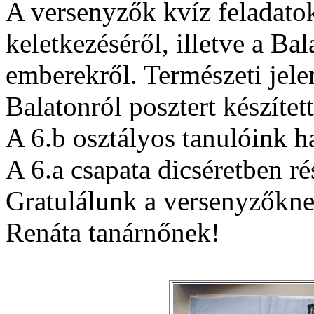
A versenyzők kvíz feladatok
keletkezéséről, illetve a Ba
emberekről. Természeti jelen
Balatonról posztert készítet
A 6.b osztályos tanulóink h
A 6.a csapata dicséretben ré
Gratulálunk a versenyzőknek
Renáta tanárnőnek!