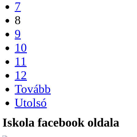
7
8
9
10
11
12
Tovább
Utolsó
Iskola facebook oldala