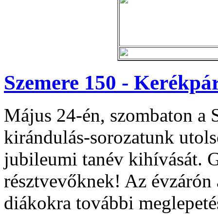
Szemere 150 - Kerékpá
Május 24-én, szombaton a 
kirándulás-sorozatunk utolsó
jubileumi tanév kihívását.
résztvevőknek! Az évzárón a
diákokra további meglepetés