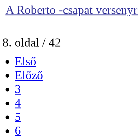
A Roberto -csapat versenyre 
8. oldal / 42
Első
Előző
3
4
5
6