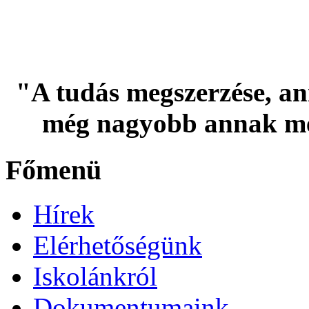
"A tudás megszerzése, an
még nagyobb annak me
Főmenü
Hírek
Elérhetőségünk
Iskolánkról
Dokumentumaink