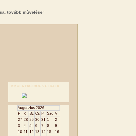
sa, tovább mûvelése"
ISKOLA FACEBOOK OLDALA
Augusztus 2026
H
K
Sz
Cs
P
Szo
V
27
28
29
30
31
1
2
3
4
5
6
7
8
9
10
11
12
13
14
15
16