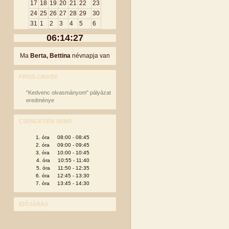
17
18
19
20
21
22
23
24
25
26
27
28
29
30
31
1
2
3
4
5
6
06:14:27
Ma
Berta, Bettina
névnapja van
FRISS CIKKEK
"Kedvenc olvasmányom" pályázat
eredménye
CSENGETÉSI REND
1. óra 08:00 - 08:45
2. óra 09:00 - 09:45
3. óra 10:00 - 10:45
4. óra 10:55 - 11:40
5. óra 11:50 - 12:35
6. óra 12:45 - 13:30
7. óra 13:45 - 14:30
IDŐJÁRÁS