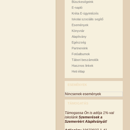
Büszkeségeink
E-napló
Kréta E-ügyintézés
Iskolai szociális segítő
Események
Könyvtár
Alapítvány
Egészség
Partnereink
Fotóalbumok
Tábori beszámolók
Hasznos linkek
Heti étlap
ESEMÉNYEK
Nincsenek események
TÁMOGATÁS
Támogassa Ön is adója 1%-val
iskolánk
Szemerések a
Szemeréért Alapítványát!