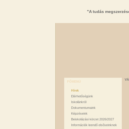
"A tudás megszerzés
VÁ
FŐMENÜ
Hírek
Elérhetőségünk
Iskolánkról
Dokumentumaink
Képzéseink
Beiskolázási körzet 2026/2027
Információk leendő elsőseinknek