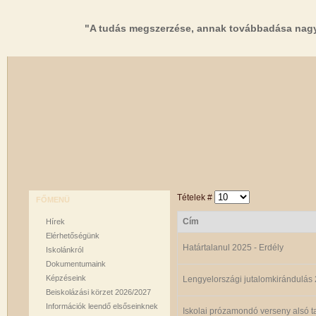
"A tudás megszerzése, annak továbbadása nagy
Tételek #
FŐMENÜ
Cím
Hírek
Elérhetőségünk
Határtalanul 2025 - Erdély
Iskolánkról
Dokumentumaink
Képzéseink
Lengyelországi jutalomkirándulás
Beiskolázási körzet 2026/2027
Információk leendő elsőseinknek
Iskolai prózamondó verseny alsó 