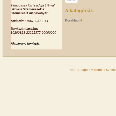
Támogassa Ön is adója 1%-val
iskolánk
Szemerések a
Alkategóriák
Szemeréért Alapítványát!
Korábban
4
Adószám:
19673037-1-41
Bankszámlaszám:
10200823-22221575-00000000
Alapítvány honlapja
NKE Budapest V. Kerületi Szemer