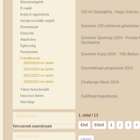
Büszkeségeink
E-napló
150 év Gyalogtúra - Nagy-Szénás,
Kréta E-ügyintézés
Iskolai szociális segítő
Szemere 150 jubileumi gálaműsor
Események
Könyvtár
Szemere Sportnap 2024 - Puskás 
Alapítvány
Sportaréna
Egészség
Partnereink
Szemere Kupa 2024 - Tóth Balázs 
Fotóalbumok
2023/2024-es tanév
Gyermeknapi programok 2024
2022/2023-as tanév
2021/2022-es tanév
2020/2021-es tanév
Challenge Week 2024
Tábori beszámolók
Hasznos linkek
Szélforgó foglalkozás
Heti étlap
1. oldal / 13
ESEMÉNYEK
Első
Előző
1
2
3
4
Nincsenek események
TÁMOGATÁS
Utolsó