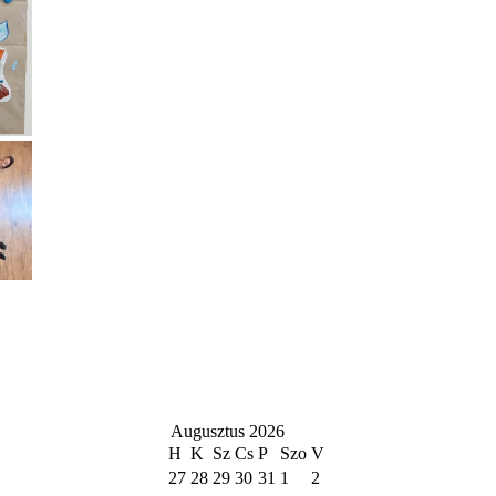
Augusztus 2026
H
K
Sz
Cs
P
Szo
V
27
28
29
30
31
1
2