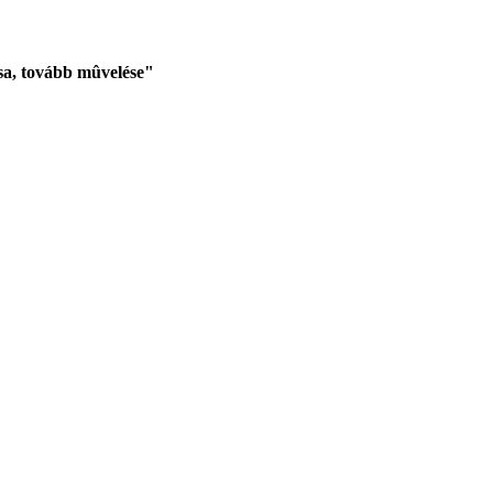
sa, tovább mûvelése"