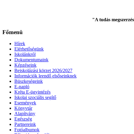
"A tudás megszerzés
Főmenü
Hírek
Elérhetőségünk
Iskolánkról
Dokumentumaink
Képzéseink
Beiskolázási körzet 2026/2027
Információk leendő elsőseinknek
Büszkeségeink
E-napló
Kréta E-ügyintézés
Iskolai szociális segítő
Események
Könyvtár
Alapítvány
Egészség
Partnereink
Fotóalbumok