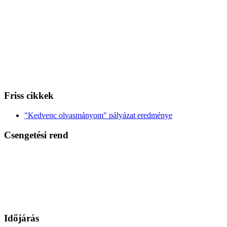
Friss cikkek
"Kedvenc olvasmányom" pályázat eredménye
Csengetési rend
Időjárás