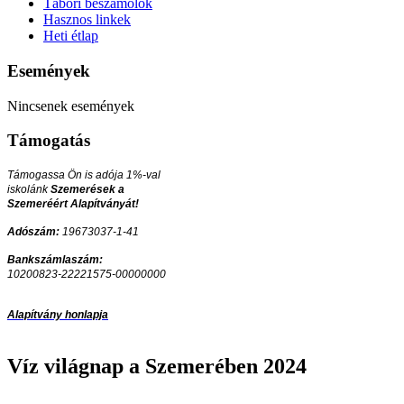
Tábori beszámolók
Hasznos linkek
Heti étlap
Események
Nincsenek események
Támogatás
Támogassa Ön is adója 1%-val
iskolánk
Szemerések a
Szemeréért Alapítványát!
Adószám:
19673037-1-41
Bankszámlaszám:
10200823-22221575-00000000
Alapítvány honlapja
Víz világnap a Szemerében 2024