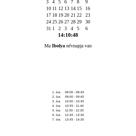
3
4
5
6
7
8
9
10
11
12
13
14
15
16
17
18
19
20
21
22
23
24
25
26
27
28
29
30
31
1
2
3
4
5
6
14:10:49
Ma
Ibolya
névnapja van
1. óra 08:00 - 08:45
2. óra 09:00 - 09:45
3. óra 10:00 - 10:45
4. óra 10:55 - 11:40
5. óra 11:50 - 12:35
6. óra 12:45 - 13:30
7. óra 13:45 - 14:30