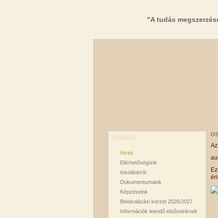
"A tudás megszerzés
OS
FŐMENÜ
Az
Hírek
au
Elérhetőségünk
Ez
Iskolánkról
éri
Dokumentumaink
Képzéseink
Beiskolázási körzet 2026/2027
Információk leendő elsőseinknek