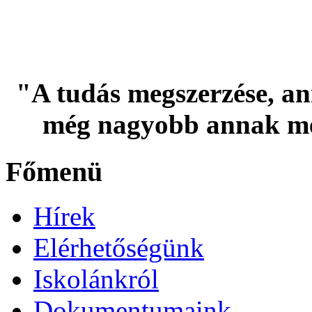
"A tudás megszerzése, an
még nagyobb annak me
Főmenü
Hírek
Elérhetőségünk
Iskolánkról
Dokumentumaink