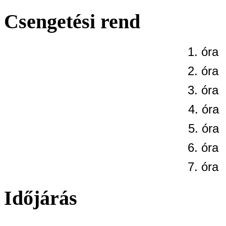
Csengetési rend
1. óra
2. óra
3. óra
4. óra
5. óra
6. óra
7. óra
Időjárás