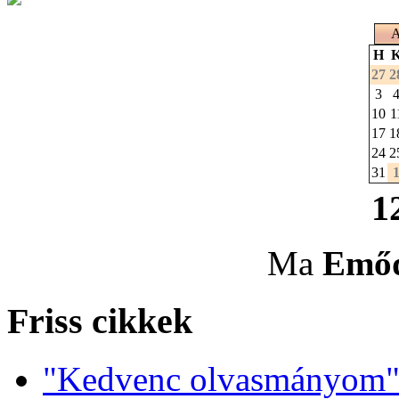
A
H
27
2
3
10
1
17
1
24
2
31
1
Ma
Emő
Friss cikkek
"Kedvenc olvasmányom" 