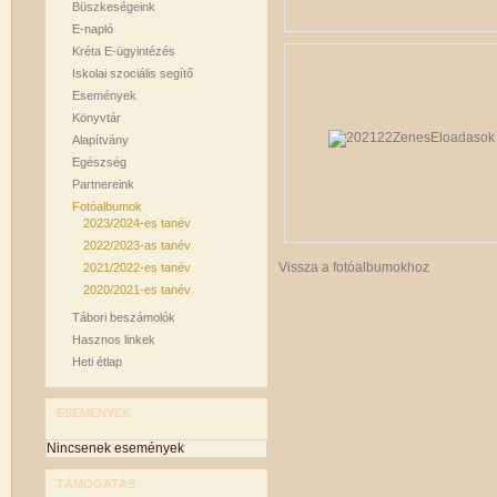
Büszkeségeink
E-napló
Kréta E-ügyintézés
Iskolai szociális segítő
Események
Könyvtár
Alapítvány
Egészség
Partnereink
Fotóalbumok
2023/2024-es tanév
2022/2023-as tanév
Vissza a fotóalbumokhoz
2021/2022-es tanév
2020/2021-es tanév
Tábori beszámolók
Hasznos linkek
Heti étlap
ESEMÉNYEK
Nincsenek események
TÁMOGATÁS