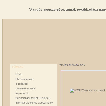
"A tudás megszerzése, annak továbbadása nagy
ZENÉS ELŐADÁSOK
FŐMENÜ
Hírek
Elérhetőségünk
Iskolánkról
Dokumentumaink
Képzéseink
Beiskolázási körzet 2026/2027
Információk leendő elsőseinknek