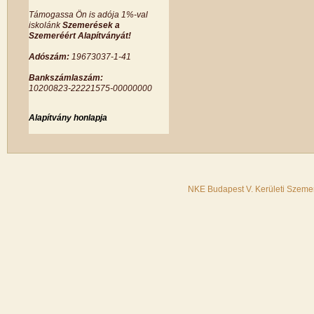
Támogassa Ön is adója 1%-val
iskolánk
Szemerések a
Szemeréért Alapítványát!
Adószám:
19673037-1-41
Bankszámlaszám:
10200823-22221575-00000000
Alapítvány honlapja
NKE Budapest V. Kerületi Szemer