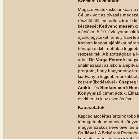
Szemere Olvasókör
Megszerveztük iskolánkban a n
Célunk volt az olvasás megszer
részből állt: meseillusztráció k
készítését
Kedvenc mesém
cí
ajánlókat 5-10. évfolyamosoktó
ajánlójegyzéket, amely havi le
írásban leadott ajánlókat háro
hónapban kihirdettük a legjobb
részesültek. A bizottságban a 
adott
Dr. Varga Péterné
magyar
jutalmazását az iskola alapítvá
program, hogy hagyomány terem
kiadvány a legjobb munkákból /i
közreműködésével -
Csepregi 
Anikó
- és
Benkovicsné Hendz
Könyvjelző
címet adtuk. Elha
években is lesz olvasás éve.
Kapcsolatok
Kapcsolatot létesítettünk több 
támogatnak bennünket könyvekke
magyar szakos nevelőivel és 
Csillával
. A Belvárosi Pedagóg
kerületi s más fővárosi iskola 