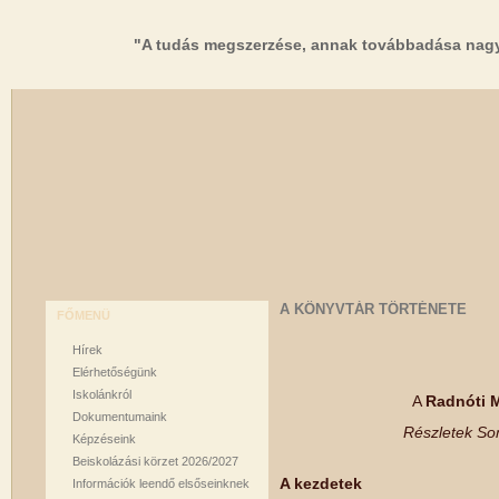
"A tudás megszerzése, annak továbbadása nagy
A KÖNYVTÁR TÖRTÉNETE
FŐMENÜ
Hírek
Elérhetőségünk
Iskolánkról
A
Radnóti 
Dokumentumaink
Részletek So
Képzéseink
Beiskolázási körzet 2026/2027
A kezdetek
Információk leendő elsőseinknek