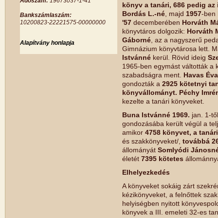
Adószám:
19673037-1-41
könyv a tanári, 686 pedig az
Bordás L.-né
, majd
1957
-ben
Bankszámlaszám:
'57
decemberében
Horváth Má
10200823-22221575-00000000
könyvtáros dolgozik:
Horváth 
Gáborné
, az a nagyszerű ped
Alapítvány honlapja
Gimnázium könyvtárosa lett. 
Istvánné
kerül. Rövid ideig
Sze
1965-ben egymást váltották a 
szabadságra ment.
Havas Éva
gondozták a
2925 kötetnyi tan
könyvállományt. Péchy Imré
kezelte a tanári könyveket.
Buna Istvánné 1969.
jan. 1-tő
gondozásába került végül a te
amikor
4758 könyvet, a tanár
és szakkönyveket/,
továbbá 26
állományát
Somlyódi Jánosn
életét
7395 kötetes
állománnya
Elhelyezkedés
A könyveket sokáig zárt szekré
kézikönyveket, a felnőttek szak
helyiségben nyitott könyvespolc
könyvek a III. emeleti 32-es ta