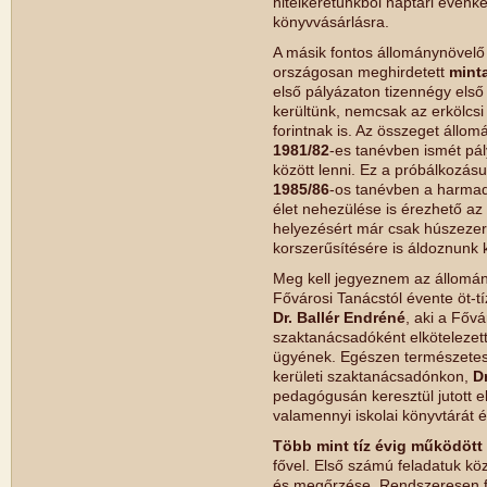
hitelkeretünkből naptári évenk
könyvvásárlásra.
A másik fontos állománynövel
országosan meghirdetett
mint
első pályázaton tizennégy első 
kerültünk, nemcsak az erkölcs
forintnak is. Az összeget állom
1981/82
-es tanévben ismét pály
között lenni. Ez a próbálkozásu
1985/86
-os tanévben a harmadi
élet nehezülése is érezhető a
helyezésért már csak húszezer
korszerűsítésére is áldoznunk k
Meg kell jegyeznem az állomán
Fővárosi Tanácstól évente öt-tí
Dr. Ballér Endréné
, aki a Főv
szaktanácsadóként elkötelezett 
ügyének. Egészen természetes, h
kerületi szaktanácsadónkon,
D
pedagógusán keresztül jutott el
valamennyi iskolai könyvtárát é
Több mint tíz évig működött
fővel. Első számú feladatuk köz
és megőrzése. Rendszeresen f