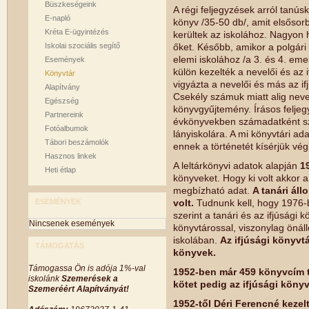
Büszkeségeink
A régi feljegyzések arról tanú
E-napló
könyv /35-50 db/, amit elsőso
Kréta E-ügyintézés
kerültek az iskolához. Nagyon 
Iskolai szociális segítő
őket. Később, amikor a polgári 
elemi iskolához /a 3. és 4. emel
Események
külön kezelték a nevelői és az
Könyvtár
vigyázta a nevelői és más az if
Alapítvány
Csekély számuk miatt alig nev
Egészség
könyvgyűjtemény. Írásos feljeg
Partnereink
évkönyvekben számadatként sze
Fotóalbumok
lányiskolára. A mi könyvtári ad
Tábori beszámolók
ennek a történetét kísérjük vég
Hasznos linkek
A leltárkönyvi adatok alapján
1
Heti étlap
könyveket. Hogy ki volt akkor 
megbízható adat.
A tanári ál
ESEMÉNYEK
volt.
Tudnunk kell, hogy 1976-ba
szerint a tanári és az ifjúsági 
Nincsenek események
könyvtárossal, viszonylag önál
iskolában.
Az ifjúsági könyvt
TÁMOGATÁS
könyvek.
Támogassa Ön is adója 1%-val
1952-ben már 459 könyvcím ta
iskolánk
Szemerések a
kötet pedig az ifjúsági köny
Szemeréért Alapítványát!
1952-től Déri Ferencné kezel