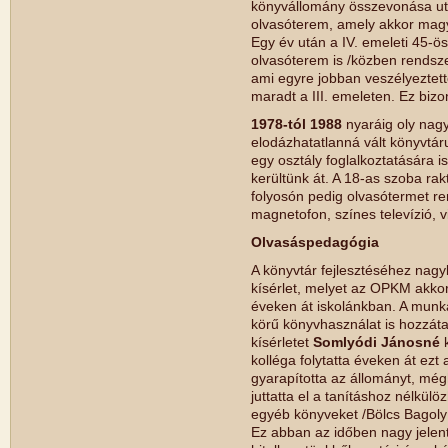
könyvállomány összevonása után
olvasóterem, amely akkor magy
Egy év után a IV. emeleti 45-ös 
olvasóterem is /közben rendsze
ami egyre jobban veszélyeztette
maradt a III. emeleten. Ez bizo
1978-tól 1988
nyaráig oly nag
elodázhatatlanná vált könyvtár
egy osztály foglalkoztatására i
kerültünk át. A 18-as szoba rak
folyosón pedig olvasótermet re
magnetofon, színes televízió, v
Olvasáspedagógia
A könyvtár fejlesztéséhez nagy
kísérlet, melyet az OPKM akkori
éveken át iskolánkban. A mun
körű könyvhasználat is hozzátar
kísérletet
Somlyódi Jánosné
k
kolléga folytatta éveken át ezt
gyarapította az állományt, m
juttatta el a tanításhoz nélkülö
egyéb könyveket /Bölcs Bagoly 
Ez abban az időben nagy jelent