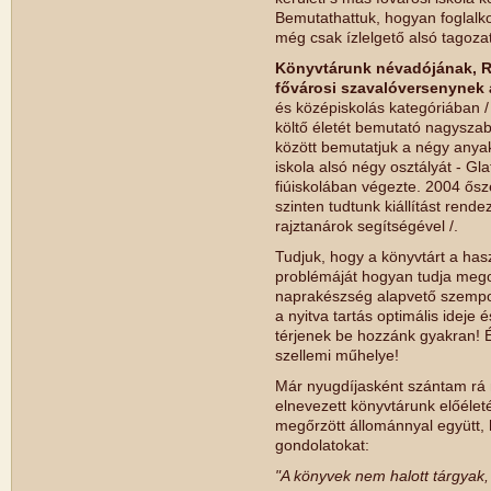
Bemutathattuk, hogyan foglalko
még csak ízlelgető alsó tagoza
Könyvtárunk névadójának, Ra
fővárosi szavalóversenynek 
és középiskolás kategóriában / 
költő életét bemutató nagyszab
között bemutatjuk a négy anyak
iskola alsó négy osztályát - Gl
fiúiskolában végezte. 2004 őszén
szinten tudtunk kiállítást rendez
rajztanárok segítségével /.
Tudjuk, hogy a könyvtárt a hasz
problémáját hogyan tudja mego
naprakészség alapvető szempo
a nyitva tartás optimális ideje
térjenek be hozzánk gyakran! 
szellemi műhelye!
Már nyugdíjasként szántam rá
elnevezett könyvtárunk előéle
megőrzött állománnyal együtt, 
gondolatokat:
"A könyvek nem halott tárgyak