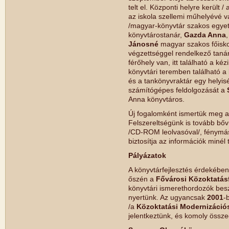
telt el. Központi helyre került /
az iskola szellemi műhelyévé vá
/magyar-könyvtár szakos egyet
könyvtárostanár,
Gazda Anna
Jánosné
magyar szakos főiskol
végzettséggel rendelkező tanár 
férőhely van, itt található a k
könyvtári teremben található 
és a tankönyvraktár egy helyis
számítógépes feldolgozását a
Anna könyvtáros.
Új fogalomként ismertük meg a 
Felszereltségünk is tovább bőv
/CD-ROM leolvasóval/, fénymáso
biztosítja az információk minél 
Pályázatok
A könyvtárfejlesztés érdekében
őszén a
Fővárosi Közoktatásf
könyvtári ismerethordozók be
nyertünk. Az ugyancsak
2001
-
/a
Közoktatási Modernizáció
jelentkeztünk, és komoly össze