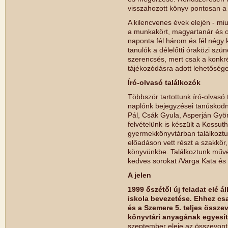
visszahozott könyv pontosan a 
A kilencvenes évek elején - miu
a munkakört, magyartanár és osz
naponta fél három és fél négy 
tanulók a délelőtti óraközi szü
szerencsés, mert csak a konkr
tájékozódásra adott lehetősége
Író-olvasó találkozók
Többször tartottunk író-olvasó 
naplónk bejegyzései tanúskodn
Pál, Csák Gyula, Asperján Györ
felvételünk is készült a Kossuth 
gyermekkönyvtárban találkoztu
előadáson vett részt a szakkör
könyvünkbe. Találkoztunk művés
kedves sorokat /Varga Kata és
A jelen
1999 őszétől új feladat elé á
iskola bevezetése. Ehhez csa
és a Szemere 5. teljes össze
könyvtári anyagának egyesít
szeptember eleje az összevont,