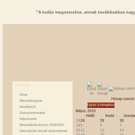
"A tudás megszerzése, annak továbbadása nagy
FŐMENÜ
Hírek
Hónap szerint
Elérhetőségünk
Ugrás a hónaphoz
Iskolánkról
Május, 2025
Dokumentumaink
Hétfő
Kedd
Szerd
Képzéseink
18
28
29
30
Beiskolázási körzet 2026/2027
19
5
6
7
20
12
13
14
Információk leendő elsőseinknek