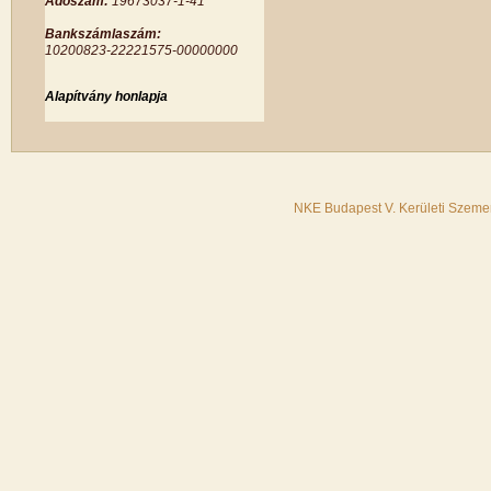
Adószám:
19673037-1-41
Bankszámlaszám:
10200823-22221575-00000000
Alapítvány honlapja
NKE Budapest V. Kerületi Szemer