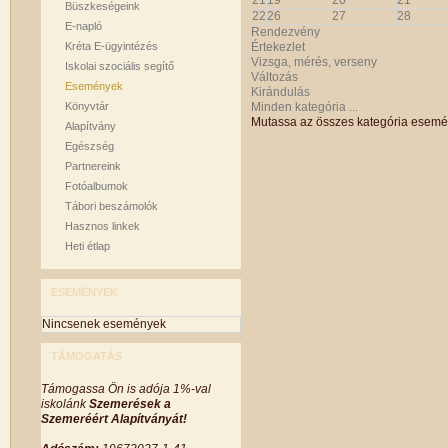
21
19
20
21
Büszkeségeink
22
26
27
28
E-napló
Rendezvény
Kréta E-ügyintézés
Értekezlet
Vizsga, mérés, verseny
Iskolai szociális segítő
Változás
Események
Kirándulás
Könyvtár
Minden kategória ...
Mutassa az összes kategória esemé
Alapítvány
Egészség
Partnereink
Fotóalbumok
Tábori beszámolók
Hasznos linkek
Heti étlap
ESEMÉNYEK
Nincsenek események
TÁMOGATÁS
Támogassa Ön is adója 1%-val
iskolánk
Szemerések a
Szemeréért Alapítványát!